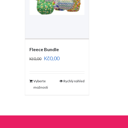
Fleece Bundle
Kč
0,00
Kč
0,00
Vyberte
Rychlý náhled
možnosti