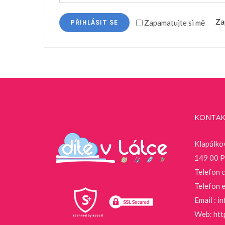
Za
Zapamatujte si mě
PŘIHLÁSIT SE
KONTAK
Klapálko
149 00 P
Telefon 
Telefon 
Email :
in
Web:
htt