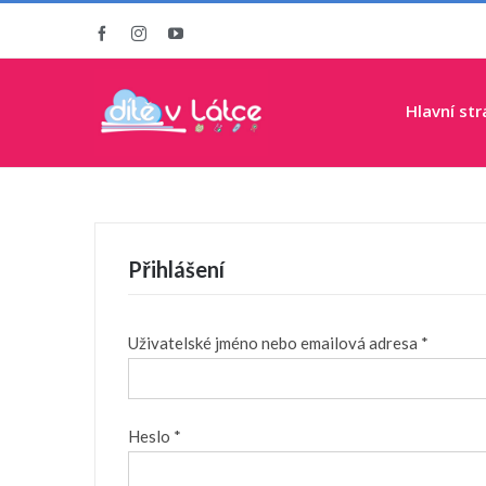
Přeskočit
Facebook
Instagram
YouTube
na
obsah
Hlavní st
Přihlášení
Uživatelské jméno nebo emailová adresa
*
Heslo
*