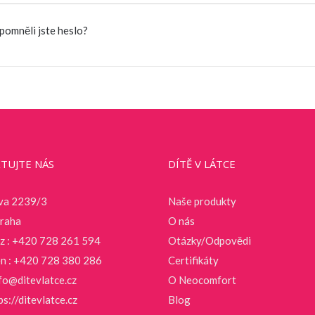
pomněli jste heslo?
TUJTE NÁS
DÍTĚ V LÁTCE
va 2239/3
Naše produkty
raha
O nás
cz : +420 728 261 594
Otázky/Odpovědi
en : +420 728 380 286
Certifikáty
fo@ditevlatce.cz
O Neocomfort
ps://ditevlatce.cz
Blog