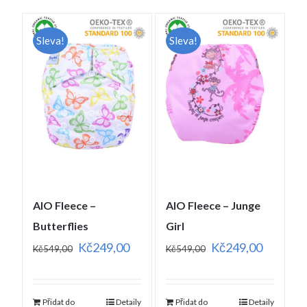
Sleva!
Sleva!
AIO Fleece –
AIO Fleece – Junge
Butterflies
Girl
Kč
249,00
Kč
249,00
Kč
549,00
Kč
549,00
Přidat do
Detaily
Přidat do
Detaily