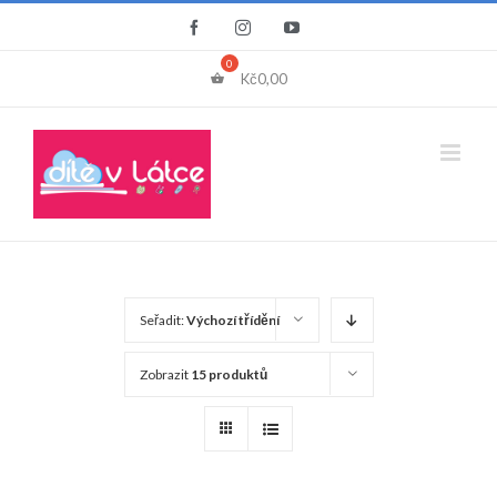
Přeskočit
Facebook
Instagram
YouTube
na
obsah
Kč
0,00
Seřadit:
Výchozí třídění
Zobrazit
15 produktů