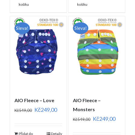
košíku
košíku
Sleva!
Sleva!
AIO Fleece – Love
AIO Fleece –
Kč
249,00
Monsters
Kč
549,00
Kč
249,00
Kč
549,00
Přidat do
Detaily