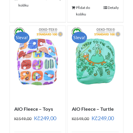
košíku
Přidat do
Detaily
košíku
Sleva!
Sleva!
AIO Fleece – Toys
AIO Fleece – Turtle
Kč
249,00
Kč
249,00
Kč
549,00
Kč
549,00