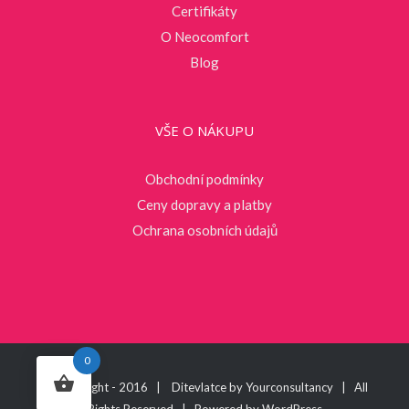
Certifikáty
O Neocomfort
Blog
VŠE O NÁKUPU
Obchodní podmínky
Ceny dopravy a platby
Ochrana osobních údajů
0
© Copyright - 2016 | Ditevlatce by
Yourconsultancy
| All
Rights Reserved | Powered by
WordPress