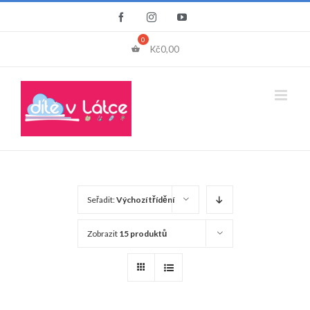
Přeskočit
Facebook
Instagram
YouTube
na
obsah
Kč
0,00
Seřadit:
Výchozí třídění
Zobrazit
15 produktů