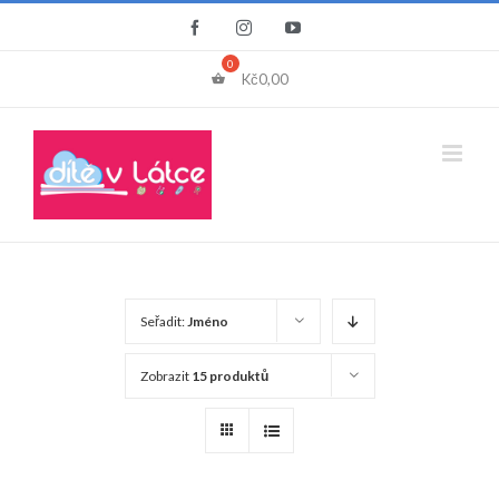
Přeskočit
Facebook
Instagram
YouTube
na
obsah
Kč
0,00
Seřadit:
Jméno
Zobrazit
15 produktů