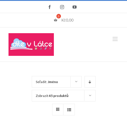
Přeskočit
Facebook
Instagram
YouTube
na
obsah
Kč
0,00
Seřadit:
Jméno
Zobrazit
45 produktů