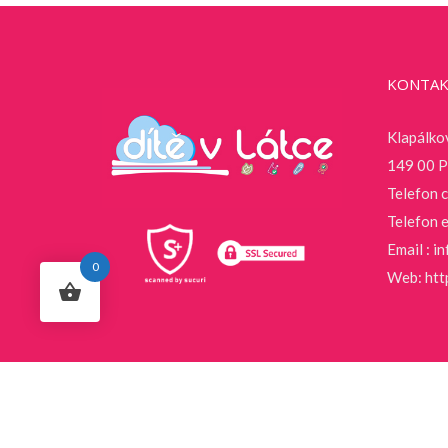
KONTAK
Klapálko
149 00 P
Telefon 
Telefon 
Email :
in
0
Web:
htt
© Copyright 