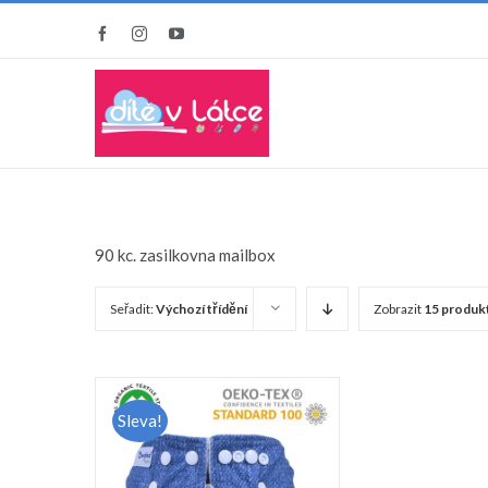
Přeskočit
Facebook
Instagram
YouTube
na
obsah
Hlavní st
90 kc. zasilkovna mailbox
Seřadit:
Výchozí třídění
Zobrazit
15 produk
Sleva!