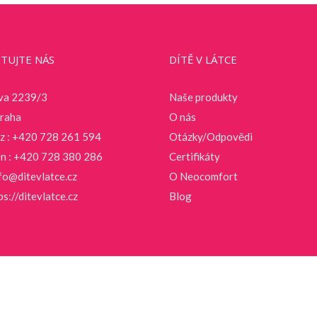
TUJTE NÁS
DÍTĚ V LÁTCE
va 2239/3
Naše produkty
raha
O nás
cz : +420 728 261 594
Otázky/Odpovědi
en : +420 728 380 286
Certifikáty
fo@ditevlatce.cz
O Neocomfort
ps://ditevlatce.cz
Blog
- 2016 | Ditevlatce by
Yourconsultancy
| All Rights Reserved | Powered